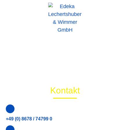
Wir sind ein familiengeführtes Unternehmen und lieben,
was wir tun. Schauen Sie gerne in einem unserer Märkte
vorbei.
Frisch. Freundlich. Gerne für Sie da.
Kontakt
+49 (0) 8678 / 74799 0